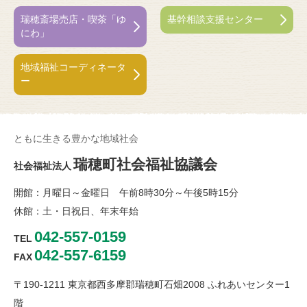
瑞穂斎場売店・喫茶「ゆ
基幹相談支援センター
にわ」
地域福祉コーディネータ
ー
ともに生きる豊かな地域社会
瑞穂町社会福祉協議会
社会福祉法人
開館：月曜日～金曜日 午前8時30分～午後5時15分
休館：土・日祝日、年末年始
042-557-0159
TEL
042-557-6159
FAX
〒190-1211 東京都西多摩郡瑞穂町石畑2008 ふれあいセンター1
階