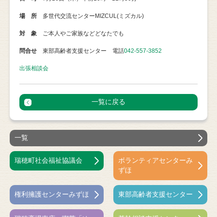
場 所
多世代交流センターMIZCUL(ミズカル)
対 象
ご本人やご家族などどなたでも
問合せ
東部高齢者支援センター 電話
042-557-3852
出張相談会
一覧に戻る
一覧
瑞穂町社会福祉協議会
ボランティアセンターみ
ずほ
権利擁護センターみずほ
東部高齢者支援センター