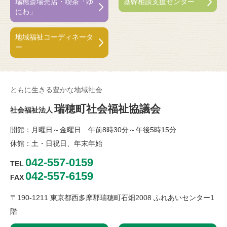
瑞穂斎場売店・喫茶「ゆ
基幹相談支援センター
にわ」
地域福祉コーディネータ
ー
ともに生きる豊かな地域社会
瑞穂町社会福祉協議会
社会福祉法人
開館：月曜日～金曜日 午前8時30分～午後5時15分
休館：土・日祝日、年末年始
042-557-0159
TEL
042-557-6159
FAX
〒190-1211 東京都西多摩郡瑞穂町石畑2008 ふれあいセンター1
階